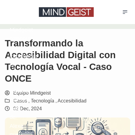
ONCE
y
Mindgeist
colaboran
Transformando la
para
Accesibilidad Digital con
transformar
Tecnología Vocal - Caso
el
acceso
ONCE
a
servicios
Equipo Mindgeist
mediante
Casos ,
Tecnología ,
Accesibilidad
skills
02 Dec, 2024
de
Alexa
que