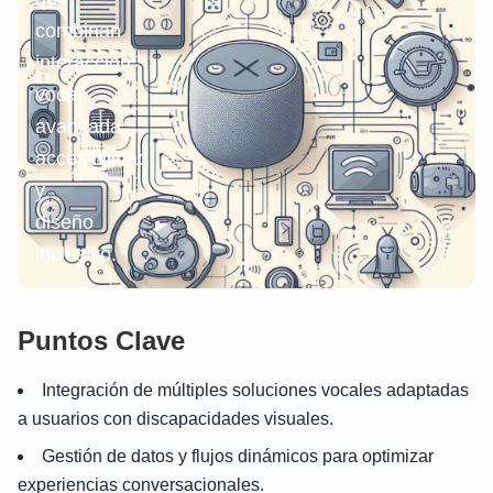
combinan
interacción
vocal
avanzada,
accesibilidad
y
diseño
inclusivo.
Puntos Clave
Integración de múltiples soluciones vocales adaptadas
a usuarios con discapacidades visuales.
Gestión de datos y flujos dinámicos para optimizar
experiencias conversacionales.