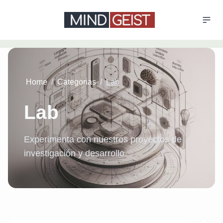
Home
/
Categorias
/
Lab
Lab
Experimenta con nuestros proyectos de
investigación y desarrollo.